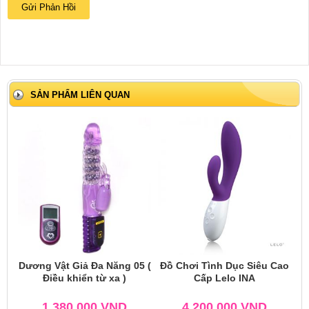
SẢN PHẨM LIÊN QUAN
Dương Vật Giả Đa Năng 05 (
Đồ Chơi Tình Dục Siêu Cao
Điều khiển từ xa )
Cấp Lelo INA
1.380.000
VND
4.200.000
VND