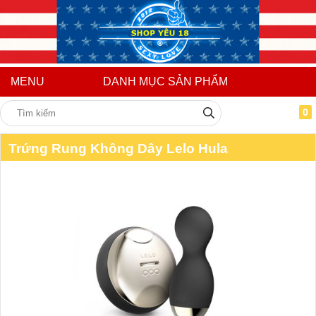
MENU
DANH MỤC SẢN PHẨM
0
Trứng Rung Không Dây Lelo Hula