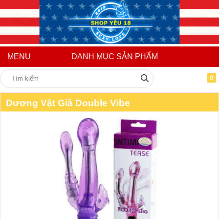
MENU
DANH MỤC SẢN PHẨM
0
Dương Vật Giả Double Vibe