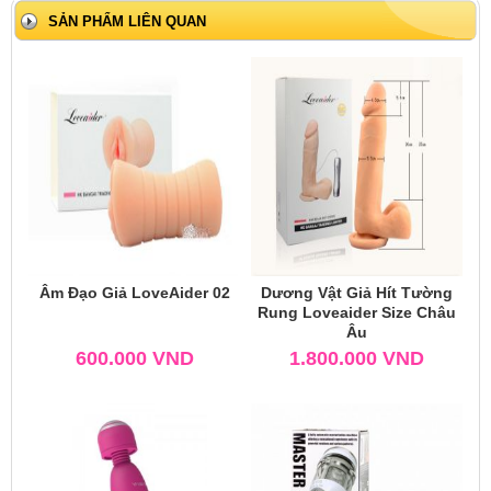
SẢN PHẨM LIÊN QUAN
Âm Đạo Giả LoveAider 02
Dương Vật Giả Hít Tường
Rung Loveaider Size Châu
Âu
600.000
VND
1.800.000
VND