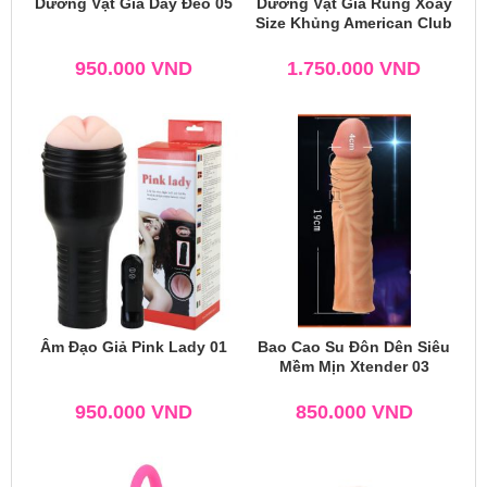
Dương Vật Giả Dây Đeo 05
Dương Vật Giả Rung Xoay
Size Khủng American Club
950.000
VND
1.750.000
VND
Âm Đạo Giả Pink Lady 01
Bao Cao Su Đôn Dên Siêu
Mềm Mịn Xtender 03
950.000
VND
850.000
VND