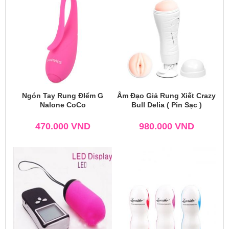
Ngón Tay Rung ĐIểm G
Âm Đạo Giả Rung Xiết Crazy
Nalone CoCo
Bull Delia ( Pin Sạc )
470.000
VND
980.000
VND