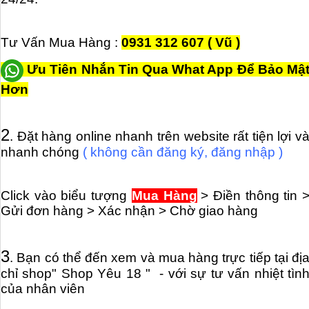
Tư Vấn Mua Hàng :
0931 312 607 ( Vũ )
Ưu Tiên Nhắn Tin Qua What App Để Bảo Mậ
Hơn
2
. Đặt hàng online nhanh trên website rất tiện lợi v
nhanh chóng
( không cần đăng ký, đăng nhập )
Click vào biểu tượng
Mua Hàng
> Điền thông tin 
Gửi đơn hàng > Xác nhận > Chờ giao hàng
3
.
Bạn có thể đến xem và mua hàng trực tiếp tại đị
chỉ shop" Shop Yêu 18 " - với sự tư vấn nhiệt tìn
của nhân viên