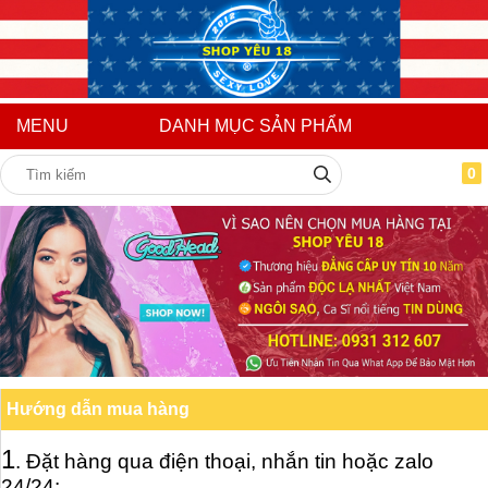
MENU
DANH MỤC SẢN PHẨM
0
Hướng dẫn mua hàng
1
. Đặt hàng qua điện thoại, nhắn tin hoặc zalo
24/24: