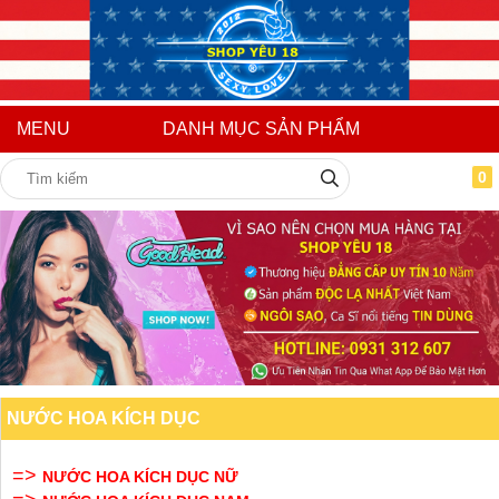
MENU
DANH MỤC SẢN PHẨM
0
NƯỚC HOA KÍCH DỤC
=>
NƯỚC HOA KÍCH DỤC NỮ