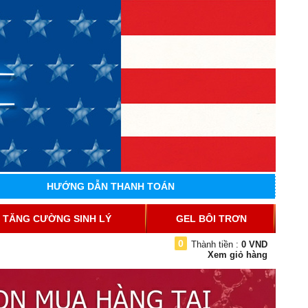
HƯỚNG DẪN THANH TOÁN
TĂNG CƯỜNG SINH LÝ
GEL BÔI TRƠN
0
Thành tiền :
0 VND
Xem giỏ hàng