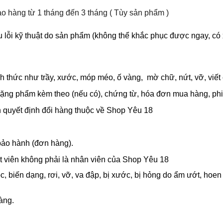
ảo hàng từ 1 tháng đến 3 tháng ( Tùy sản phẩm )
 lỗi kỹ thuật do sản phẩm (không thể khắc phục được ngay, có
thức như trầy, xước, móp méo, ố vàng, mờ chữ, nứt, vỡ, viết 
tặng phẩm kèm theo (nếu có), chứng từ, hóa đơn mua hàng, phi
 quyết định đổi hàng thuộc về Shop Yêu 18
bảo hành (đơn hàng).
ật viên không phải là nhân viên của Shop Yêu 18
 biến dạng, rơi, vỡ, va đập, bị xước, bị hỏng do ẩm ướt, hoen 
àng.