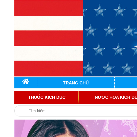
TRANG CHỦ
THUỐC KÍCH DỤC
NƯỚC HOA KÍCH D