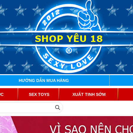
HƯỚNG DẪN MUA HÀNG
ỤC
SEX TOYS
XUẤT TINH SỚM