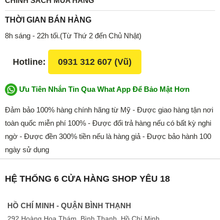
CHÍNH SÁCH MUA HÀNG
THỜI GIAN BÁN HÀNG
8h sáng - 22h tối.(Từ Thứ 2 đến Chủ Nhật)
Hotline:
0931 312 607 (Vũ)
Ưu Tiên Nhắn Tin Qua What App Để Bảo Mật Hơn
Đảm bảo 100% hàng chính hãng từ Mỹ - Được giao hàng tận nơi
toàn quốc miễn phí 100% - Được đổi trả hàng nếu có bất kỳ nghi
ngờ - Được đền 300% tiền nếu là hàng giả - Được bảo hành 100
ngày sử dụng
HỆ THỐNG 6 CỬA HÀNG SHOP YÊU 18
HỒ CHÍ MINH - QUẬN BÌNH THẠNH
292 Hoàng Hoa Thám, Bình Thạnh, Hồ Chí Minh