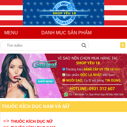
MENU
DANH MỤC SẢN PHẨM
0
THUỐC KÍCH DỤC NAM VÀ NỮ
=>
THUỐC KÍCH DỤC NỮ