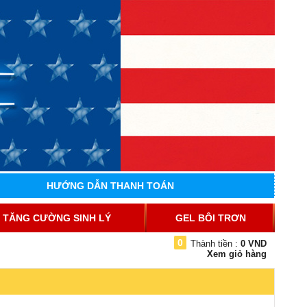
HƯỚNG DẪN THANH TOÁN
TĂNG CƯỜNG SINH LÝ
GEL BÔI TRƠN
0
Thành tiền :
0 VND
Xem giỏ hàng