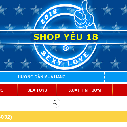
HƯỚNG DẪN MUA HÀNG
ỤC
SEX TOYS
XUẤT TINH SỚM
032)