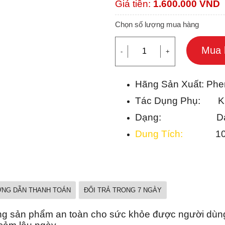
Giá tiền:
1.600.000
VND
Chọn số lượng mua hàng
Mua 
-
+
Hãng Sản Xuất: Pher
Tác Dụng Phụ: Kh
Dạng: Dạng
Dung Tích:
10 
NG DẪN THANH TOÁN
ĐỔI TRẢ TRONG 7 NGÀY
ững sản phẩm an toàn cho sức khỏe được người dùn