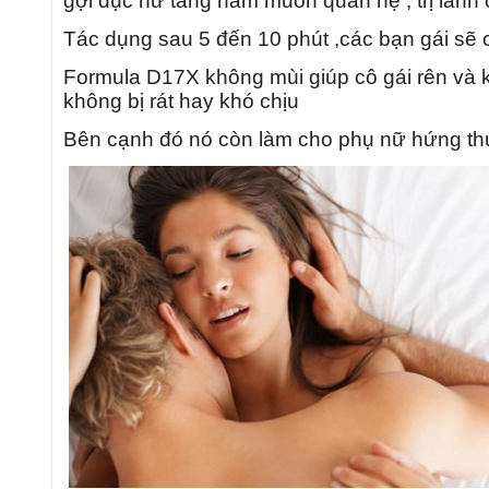
gợi dục nữ tăng ham muốn quan hệ , trị lãnh
Tác dụng sau 5 đến 10 phút ,các bạn gái sẽ 
Formula D17X không mùi giúp cô gái rên và k
không bị rát hay khó chịu
Bên cạnh đó nó còn làm cho phụ nữ hứng thú