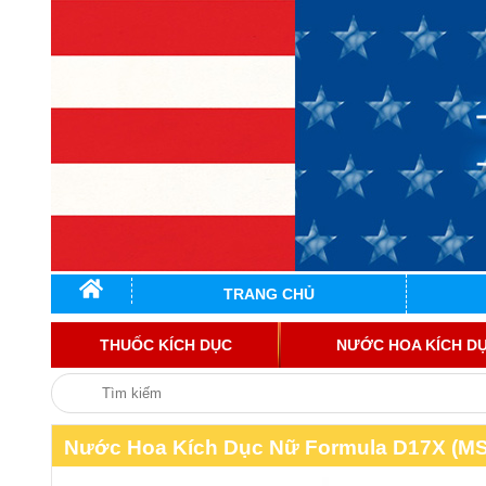
TRANG CHỦ
THUỐC KÍCH DỤC
NƯỚC HOA KÍCH D
Nước Hoa Kích Dục Nữ Formula D17X (MS