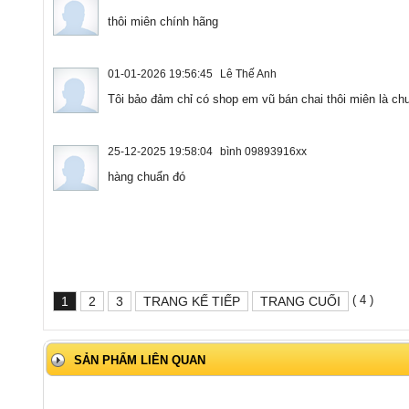
thôi miên chính hãng
01-01-2026 19:56:45
Lê Thế Anh
Tôi bảo đảm chỉ có shop em vũ bán chai thôi miên là ch
25-12-2025 19:58:04
bình 09893916xx
hàng chuẩn đó
( 4 )
1
2
3
TRANG KẾ TIẾP
TRANG CUỐI
SẢN PHẨM LIÊN QUAN