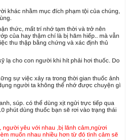
gười khác nhằm mục đích phạm tội của chúng,
dùng.
ận thức, mất trí nhớ tạm thời và trở nên
ướp của hay thậm chí là bị hãm hiếp.. mà vẫn
việc thu thập bằng chứng và xác định thủ
 lạ cho con người khi hít phải hơi thuốc. Do
ng sự việc xảy ra trong thời gian thuốc ảnh
ác dụng người ta không thể nhớ được chuyện gì
h, súp. có thể dùng xịt ngửi trực tiếp qua
 phút dùng thuốc bạn sẽ rơi vào trạng thái
 người yêu với nhau ,bị lãnh cảm,ngừơi
èm muốn nhau nhiều hơn từ đó tình cảm sẽ