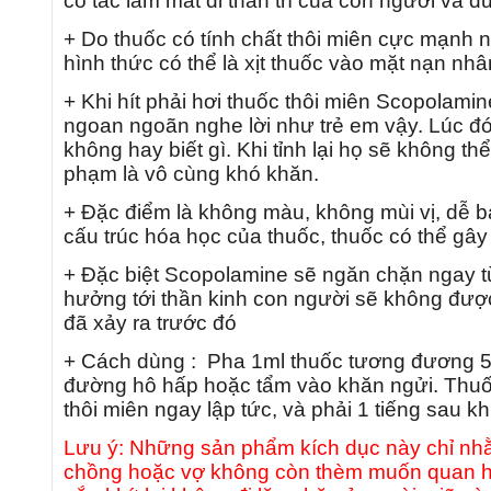
có tác làm mất đi thần trí của con người và đư
+ Do thuốc có tính chất thôi miên cực mạnh 
hình thức có thể là xịt thuốc vào mặt nạn n
+ Khi hít phải hơi thuốc thôi miên Scopolamin
ngoan ngoãn nghe lời như trẻ em vậy. Lúc đó 
không hay biết gì. Khi tỉnh lại họ sẽ không 
phạm là vô cùng khó
khăn.
+ Đặc điểm là không màu, không mùi vị, dễ ba
cấu trúc hóa học của thuốc, thuốc có thể gây
+ Đặc biệt Scopolamine sẽ ngăn chặn ngay từ
hưởng tới thần kinh con người sẽ không được 
đã xảy ra trước đó
+ Cách dùng : Pha 1ml thuốc tương đương 5 g
đường hô hấp hoặc tẩm vào khăn ngửi. Thuốc 
thôi miên ngay lập tức, và phải 1 tiếng sau kh
Lưu ý: Những sản phẩm kích dục này chỉ nhằ
chồng hoặc vợ không còn thèm muốn quan hệ