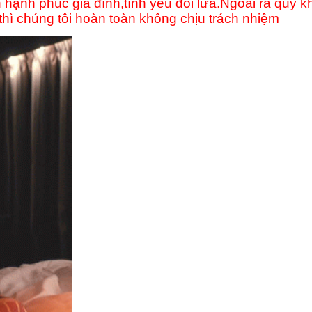
gìn hạnh phúc gia đình,tình yêu đôi lứa.Ngoài ra qu
hì chúng tôi hoàn toàn không chịu trách nhiệm