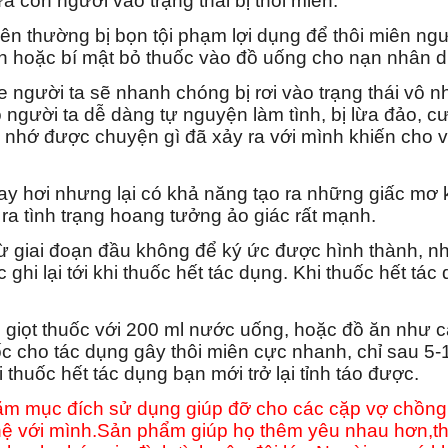
a con người vào trạng thái bị thôi miên.
nên thường bị bọn tội phạm lợi dụng để thôi miên n
hân hoặc bí mật bỏ thuốc vào đồ uống cho nạn nhân 
e người ta sẽ nhanh chóng bị rơi vào trạng thái vô nh
người ta dễ dàng tự nguyện làm tình, bị lừa đảo, c
thể nhớ được chuyện gì đã xảy ra với mình khiến cho 
y hơi nhưng lại có khả năng tạo ra những giấc mơ kỹ
 ra tình trạng hoang tưởng ảo giác rất mạnh.
 giai đoạn đầu không để ký ức được hình thành, nhữ
ghi lại tới khi thuốc hết tác dụng. Khi thuốc hết t
iọt thuốc với 200 ml nước uống, hoặc đồ ăn như can
cho tác dụng gây thôi miên cực nhanh, chỉ sau 5-10
i thuốc hết tác dụng bạn mới trở lại tỉnh táo được.
m mục đích sử dụng giúp đỡ cho các cặp vợ chồng,
 với mình.Sản phẩm giúp họ thêm yêu nhau hơn,th