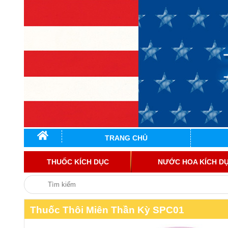
TRANG CHỦ
THUỐC KÍCH DỤC
NƯỚC HOA KÍCH D
Thuốc Thôi Miên Thần Kỳ SPC01