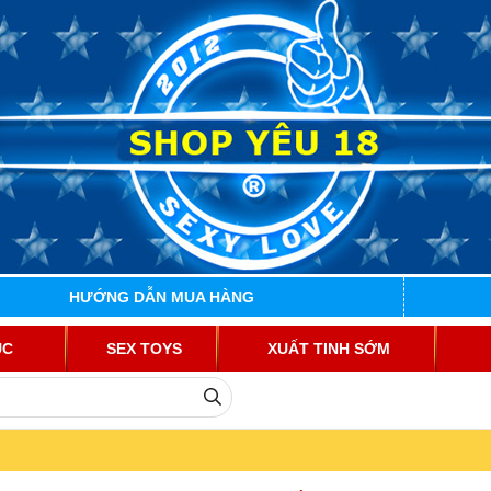
HƯỚNG DẪN MUA HÀNG
ỤC
SEX TOYS
XUẤT TINH SỚM