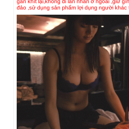
gắn khít lại,không đi lăn nhăn ở ngoài ,giữ 
đảo ,sử dụng sản phẩm lợi dụng người khác t