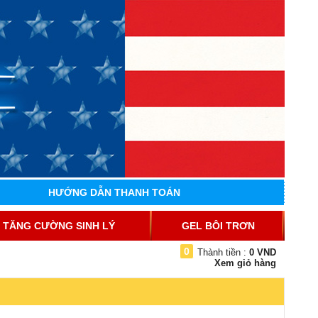
HƯỚNG DẪN THANH TOÁN
TĂNG CƯỜNG SINH LÝ
GEL BÔI TRƠN
0
Thành tiền :
0 VND
Xem giỏ hàng