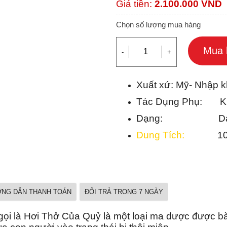
Giá tiền:
2.100.000
VND
Chọn số lượng mua hàng
Mua 
-
+
Xuất xứ: Mỹ- Nhập k
Tác Dụng Phụ: Kh
Dạng: Dạng
Dung Tích:
10 
NG DẪN THANH TOÁN
ĐỔI TRẢ TRONG 7 NGÀY
ọi là Hơi Thở Của Quỷ là một loại ma dược được b