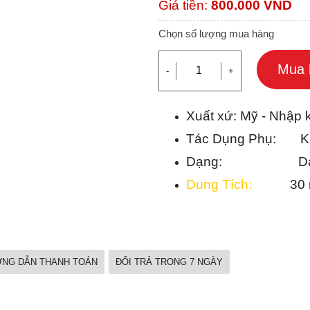
Giá tiền:
800.000
VND
Chọn số lượng mua hàng
Mua 
-
+
Xuất xứ: Mỹ - Nhập 
Tác Dụng Phụ: Kh
Dạng: Dạng 
Dung Tích:
30 m
NG DẪN THANH TOÁN
ĐỔI TRẢ TRONG 7 NGÀY