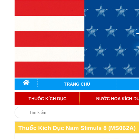
TRANG CHỦ
THUỐC KÍCH DỤC
NƯỚC HOA KÍCH D
Thuốc Kích Dục Nam Stimuls 8 (MS062A)