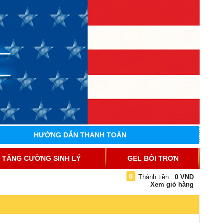
HƯỚNG DẪN THANH TOÁN
TĂNG CƯỜNG SINH LÝ
GEL BÔI TRƠN
0
Thành tiền :
0 VND
Xem giỏ hàng