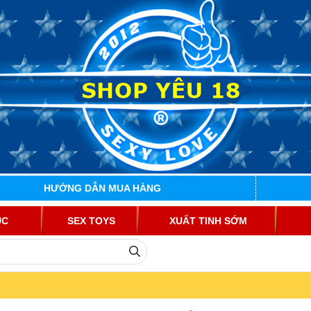
HƯỚNG DẪN MUA HÀNG
ỤC
SEX TOYS
XUẤT TINH SỚM