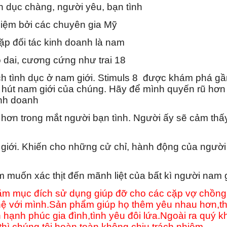
dục chàng, người yêu, bạn tình
hiệm bởi các chuyên gia Mỹ
ặp đối tác kinh doanh là nam
o dai, cương cứng như trai 18
ch tình dục ở nam giới. Stimuls 8 được khám phá g
hu hút nam giới của chúng. Hãy để mình quyến rũ hơn 
inh doanh
 hơn trong mắt người bạn tình. Người ấy sẽ cảm thấy 
 giới. Khiến cho những cử chỉ, hành động của người
am muốn xác thịt đến mãnh liệt của bất kì người nam 
m mục đích sử dụng giúp đỡ cho các cặp vợ chồng,
 với mình.Sản phẩm giúp họ thêm yêu nhau hơn,th
gìn hạnh phúc gia đình,tình yêu đôi lứa.Ngoài ra qu
hì chúng tôi hoàn toàn không chịu trách nhiệm