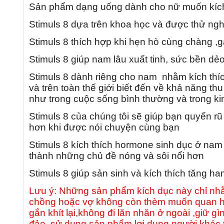
Sản phẩm dạng uống dành cho nữ muốn kích 
Stimuls 8 dựa trên khoa học và được thử ng
Stimuls 8 thích hợp khi hẹn hò cùng chàng ,g
Stimuls 8 giúp nam lâu xuất tinh, sức bền dẻ
Stimuls 8 dành riêng cho nam nhằm kích thí
và trên toàn thế giới biết đến về khả năng t
như trong cuộc sống bình thường và trong k
Stimuls 8 của chúng tôi sẽ giúp bạn quyến rũ
hơn khi được nói chuyện cùng bạn
Stimuls 8 kích thích hormone sinh dục ở nam
thành những chủ đề nóng và sôi nổi hơn
Stimuls 8 giúp sản sinh và kích thích tăng h
Lưu ý: Những sản phẩm kích dục này chỉ nhằ
chồng hoặc vợ không còn thèm muốn quan hệ
gắn khít lại,không đi lăn nhăn ở ngoài ,giữ 
đảo ,sử dụng sản phẩm lợi dụng người khác t