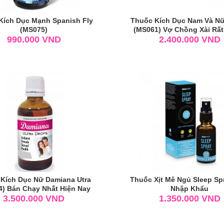
Kích Dục Mạnh Spanish Fly
Thuốc Kích Dục Nam Và N
(MS075)
(MS061) Vợ Chồng Xài Rất
990.000
VND
2.400.000
VND
Kích Dục Nữ Damiana Utra
Thuốc Xịt Mê Ngủ Sleep Sp
) Bán Chạy Nhất Hiện Nay
Nhập Khẩu
3.500.000
VND
1.350.000
VND