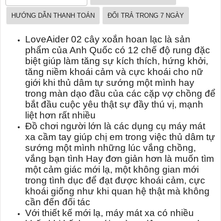
HƯỚNG DẪN THANH TOÁN
ĐỔI TRẢ TRONG 7 NGÀY
LoveAider 02 cây xoắn hoan lạc là sản
phẩm của Anh Quốc có 12 chế độ rung đặc
biệt giúp làm tăng sự kích thích, hứng khởi,
tăng niềm khoái cảm và cực khoái cho nữ
giới khi thủ dâm tự sướng một mình hay
trong màn dạo đầu của các cặp vợ chồng để
bắt đầu cuộc yêu thật sự đầy thú vị, mạnh
liệt hơn rất nhiều
Đồ chơi người lớn là các dụng cụ máy mát
xa cầm tay giúp chị em trong việc thủ dâm tự
sướng một mình những lúc vắng chồng,
vắng bạn tình H
ay đơn giản hơn là muốn tìm
một cảm giác mới lạ, một không gian mới
trong tình dục để đạt được khoái cảm, cực
khoái giống như khi quan hệ thật mà không
cần đến đối tác
Với thiết kế mới lạ, máy mát xa có nhiều