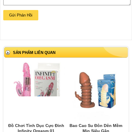
SẢN PHẨM LIÊN QUAN
Đồ Chơi Tình Dục Cực Đỉnh
Bao Cao Su Đôn Dên Mềm
Infinity Orgasm 01
Mịn Siêu Gân