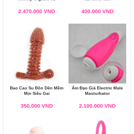
2.470.000
VND
400.000
VND
Bao Cao Su Đôn Dên Mềm
Âm Đạo Giả Electric Male
Mịn Siêu Gai
Masturbator
350.000
VND
2.100.000
VND