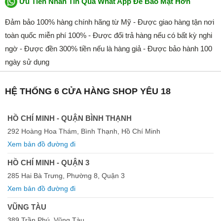
Ưu Tiên Nhắn Tin Qua What App Để Bảo Mật Hơn
Đảm bảo 100% hàng chính hãng từ Mỹ - Được giao hàng tận nơi
toàn quốc miễn phí 100% - Được đổi trả hàng nếu có bất kỳ nghi
ngờ - Được đền 300% tiền nếu là hàng giả - Được bảo hành 100
ngày sử dụng
HỆ THỐNG 6 CỬA HÀNG SHOP YÊU 18
HỒ CHÍ MINH - QUẬN BÌNH THẠNH
292 Hoàng Hoa Thám, Bình Thạnh, Hồ Chí Minh
Xem bản đồ đường đi
HỒ CHÍ MINH - QUẬN 3
285 Hai Bà Trưng, Phường 8, Quận 3
Xem bản đồ đường đi
VŨNG TÀU
389 Trần Phú, Vũng Tàu