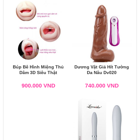
Búp Bê Hình Miệng Thủ
Dương Vật Giả Hít Tường
Dâm 3D Siêu Thật
Da Nâu Dv020
900.000
VND
740.000
VND