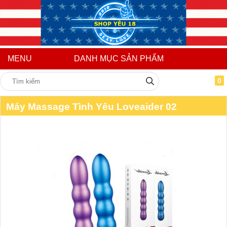
MENU
DANH MỤC SẢN PHẨM
0
Máy Massage Tình Yêu Loveaider 02