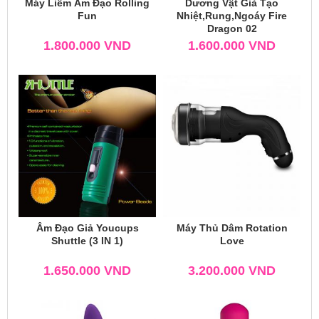
Máy Liếm Âm Đạo Rolling
Dương Vật Giả Tạo
Fun
Nhiệt,Rung,Ngoáy Fire
Dragon 02
1.800.000
VND
1.600.000
VND
Âm Đạo Giả Youcups
Máy Thủ Dâm Rotation
Shuttle (3 IN 1)
Love
1.650.000
VND
3.200.000
VND