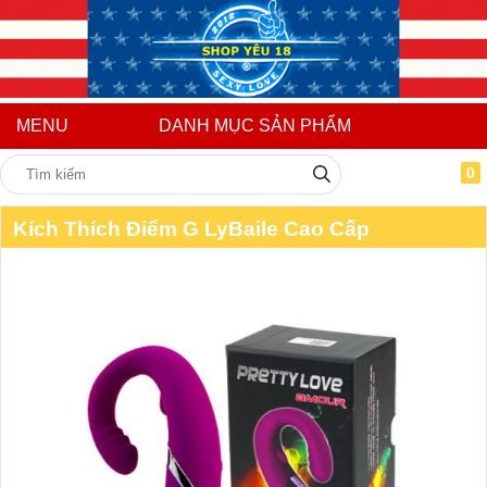
MENU
DANH MỤC SẢN PHẨM
0
Kích Thích Điểm G LyBaile Cao Cấp