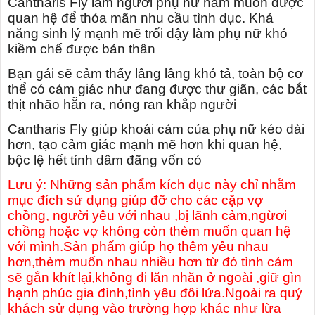
Cantharis Fly làm người phụ nữ ham muốn được
quan hệ để thỏa mãn nhu cầu tình dục. Khả
năng sinh lý mạnh mẽ trổi dậy làm phụ nữ khó
kiềm chế được bản thân
Bạn gái sẽ cảm thấy lâng lâng khó tả, toàn bộ cơ
thể có cảm giác như đang được thư giãn, các bắt
thịt nhão hẵn ra, nóng ran khắp người
Cantharis Fly giúp khoái cảm của phụ nữ kéo dài
hơn, tạo cảm giác mạnh mẽ hơn khi quan hệ,
bộc lệ hết tính dâm đãng vốn có
Lưu ý: Những sản phẩm kích dục này chỉ nhằm
mục đích sử dụng giúp đỡ cho các cặp vợ
chồng, người yêu với nhau ,bị lãnh cảm,ngừơi
chồng hoặc vợ không còn thèm muốn quan hệ
với mình.Sản phẩm giúp họ thêm yêu nhau
hơn,thèm muốn nhau nhiều hơn từ đó tình cảm
sẽ gắn khít lại,không đi lăn nhăn ở ngoài ,giữ gìn
hạnh phúc gia đình,tình yêu đôi lứa.Ngoài ra quý
khách sử dụng vào trường hợp khác như lừa