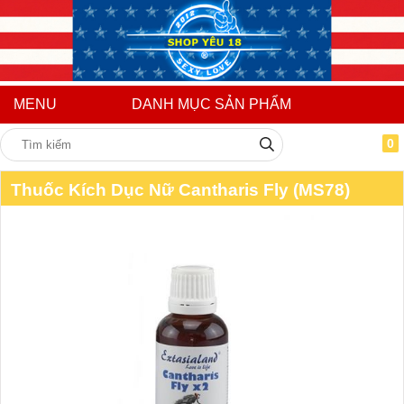
MENU
DANH MỤC SẢN PHẨM
0
Thuốc Kích Dục Nữ Cantharis Fly (MS78)