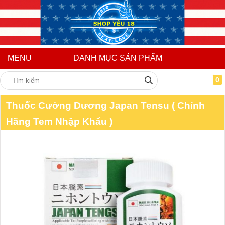
MENU
DANH MỤC SẢN PHẨM
0
Thuốc Cường Dương Japan Tensu ( Chính
Hãng Tem Nhập Khẩu )