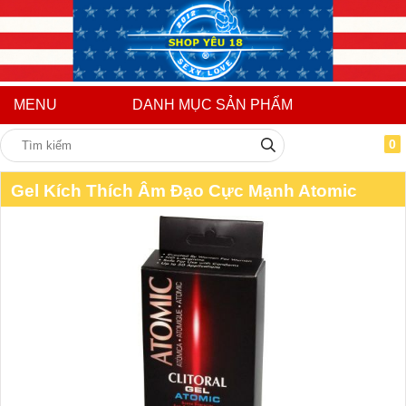
MENU
DANH MỤC SẢN PHẨM
0
Gel Kích Thích Âm Đạo Cực Mạnh Atomic