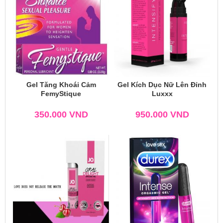
Gel Tăng Khoái Cảm
Gel Kích Dục Nữ Lên Đỉnh
FemyStique
Luxxx
350.000
VND
950.000
VND