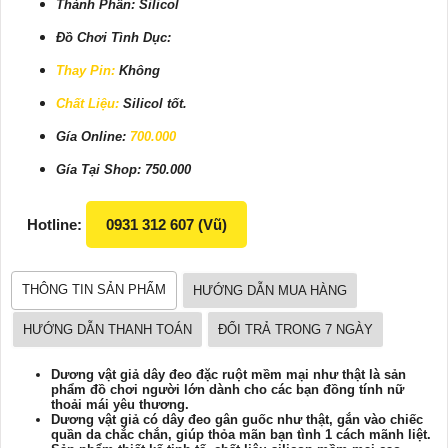
Thành Phần: Silicol
Đồ Chơi Tình Dục:
Thay Pin:
Không
Chất Liệu:
Silicol tốt.
Gía Online:
700.000
Gía Tại Shop: 750.000
Hotline:
0931 312 607 (Vũ)
THÔNG TIN SẢN PHẨM
HƯỚNG DẪN MUA HÀNG
HƯỚNG DẪN THANH TOÁN
ĐỔI TRẢ TRONG 7 NGÀY
Dương vật giả dây đeo đặc ruột mềm mại như thật là sản
phẩm đồ chơi người lớn dành cho các bạn đồng tính nữ
thoải mái yêu thương.
Dương vật giả có dây đeo gân guốc như thật, gắn vào chiếc
quần da chắc chắn, giúp thỏa mãn bạn tình 1 cách mãnh liệt.