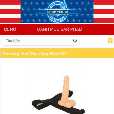
MENU
DANH MỤC SẢN PHẨM
0
Dương Vật Giả Dây Đeo 02