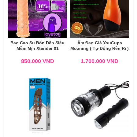
Bao Cao Su Đôn Dên Siêu
Âm Đạo Giả YouCups
Mềm Mịn Xtender 01
Moaning ( Tự Động Rên Rỉ )
850.000
VND
1.700.000
VND